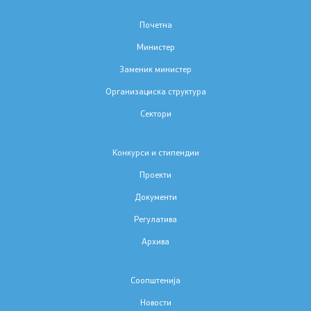
Почетна
Проект за изградба, опремување и
Министер
рехабилитација на училишни спортски сали
Заменик министер
Организациска структура
Документи
Сектори
Формулари и пријави
Конкурси и стипендии
Интегрална евалуација
Проекти
Документи
Нострификација
Регулатива
Учебници
Архива
Акредитации
Соопштенија
Новости
Стратешки документи