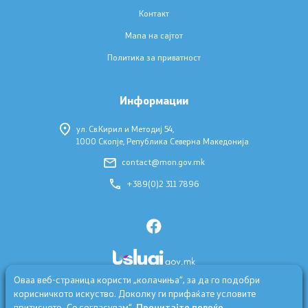
Контакт
Меѓународна соработка
Мапа на сајтот
Политика за приватност
Ранг листи
Национална рамка
Информации
ул. Св.Кирил и Методиј 54,
Листа на активни регистри
1000 Скопје, Република Северна Македонија
contact@mon.gov.mk
Документи на АКВО и НС
+389(0)2 311 7896
Финансии
Прописи
Оваа веб-страница користи „колачиња“, за да го подобри
Правилници
корисничкото искуство. Доколку ги прифаќате условите
притиснете „Се согласувам“.
Прочитајте повеќе