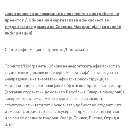
Кодекс за административни службеници
Јавен повик за ангажирање на експерти за потребите на
проектот /„Обнова на енергетската ефикасност во
студентските домови во Северна Македонија“ (со повеќе
Заштитено внатрешно пријавување
информации)
Интегритет, судир на интереси и примање подароци
Општи информации за Проектот/Програмата
Службеник за млади
Проектот/Програмата „Обнова на енергетската ефикасност во
студентските домови во Северна Македонија“ се однесува на
Односи со јавност
унапредување на енергетски-ефикасна реконструкција и
модернизација на избрани јавни објекти во образовниот сектор
Соопштенија
(државни студентски домови) во Република Северна Македонија;
конкретно: зголемување на енергетската ефикасност,
структурниот интегритет и основната удобност во студентските
Новости
домови. Програмата ќе се фокусира на државните студентски
домови во следните градови: Скопје, Прилеп, Битола, Охрид и
Интервјуа
Штип.