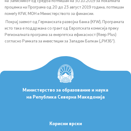
на Записникот од средба потпишан на 30.10.2019 за локалната
проценка на Програма од 20 до 23 август 2019 година, потпишан
Стипендии - МОН
помеѓу
KfW
, МОН и Министерството за финансии.
Покрај заемот од Германската развојна банка (
KfW
), Програмата
исто така е поддржана со грант од Европската комисија преку
Проекти
Регионалната програма за енергетска ефикасност (
Reep Plus
)
согласно Рамката за инвестиции за Западен Балкан („РИЗБ“).
PEIP
Енергетска ефикасност во студентските
домови
Твининг проект: Понатамошна поддршка за
имплементирање на НРК
Министерство за образование и наука
на Република Северна Македонија
Интегрирано образование
Хоризонт Eвропа
Корисни врски
SDIS