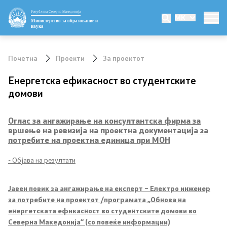
Република Северна Македонија
MK
Министерство
Министерство за образование и
наука
Министер
Почетна
Проекти
За проектот
Заменик министер
Енергетска ефикасност во студентските
домови
Државен секретар
Оглас за ангажирање на консултантска фирма за
Мисија и визија
вршење на ревизија на проектна документација за
потребите на проектна единица при МОН
Политика за квалитет
- Објава на резултати
Организација и систематизација
Јавен повик за ангажирање на експерт – Eлектро инжeнер
Сектори
за потребите на проектот /програмата „Обнова на
енергетската ефикасност во студентските домови во
Северна Македонија“ (со повеќе информации)
Органи во состав