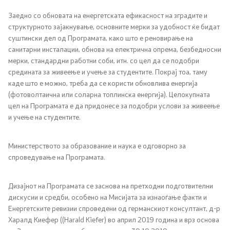
Прес-конференции
Заедно со обновата на енергетската ефикасност на зградите и
структурното зајакнување, основните мерки за удобност ќе бидат
Јавни огласи
суштински дел од Програмата, како што е реновирање на
санитарни инсталации, обнова на електрична опрема, безбедносни
Завршени јавни огласи
мерки, стандардни работни соби, итн. со цел да се подобри
средината за живеење и учење за студентите. Покрај тоа, таму
Известувања
каде што е можно, треба да се користи обновлива енергија
(фотоволтаична или соларна топлинска енергија). Целокупната
цел на Програмата е да придонесе за подобри услови за живеење
Заштита на лични податоци
и учење на студентите.
Слободен пристап до информации
Министерството за образование и наука е одговорно за
спроведување на Програмата.
Листа на информации од јавен карактер
Дизајнот на Програмата се заснова на претходни подготвителни
Конкурси и стипендии
дискусии и средби, особено на Мисијата за изнаоѓање факти и
Енергетските ревизии спроведени од германскиот консултант, д-р
Харалд Киефер ((
Конкурси - МОН
Harald Kiefer
) во април 2019 година и врз основа