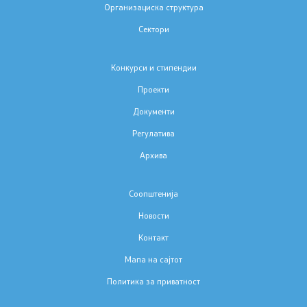
Организациска структура
Сектори
Проект за изградба, опремување и
рехабилитација на училишни спортски сали
Конкурси и стипендии
Проекти
Документи
Документи
Формулари и пријави
Регулатива
Архива
Интегрална евалуација
Соопштенија
Нострификација
Новости
Учебници
Контакт
Мапа на сајтот
Акредитации
Политика за приватност
Стратешки документи