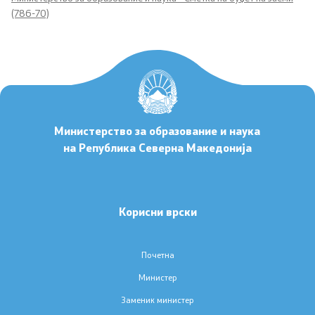
(786-70)
Стипендии - МОН
Проекти
PEIP
Министерство за образование и наука
Енергетска ефикасност во студентските
на Република Северна Македонија
домови
Твининг проект: Понатамошна поддршка за
имплементирање на НРК
Корисни врски
Интегрирано образование
Почетна
Министер
Хоризонт Eвропа
Заменик министер
SDIS