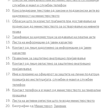
службен е-маил и службен телефон
Кодекс за административни службеници
Консолидирани текстови од закони и подзаконски акти во
надлежност на министерството
Обрасци што ги користат граѓаните при доставување на
Заштитено внатрешно пријавување
поднесоци до министерството за остварување на нивните
права
Интегритет, судир на интереси и примање подароци
Тарифници за надоместоци за издавање на реални акти
Листа на информации од јавен карактер
Службеник за млади
Контакт од лице задолжено за информации од јавен
карактер
Правилник за заштитено внатрешно пријавување
Односи со јавност
Контакт од лице овластено за заштитено внатрешно
пријавување
Име и презиме на офицерот за заштита на лични податоци,
Соопштенија
позиција во институцијата, службен е-маил и службен
телефон
Новости
Контакт телефон и е-маил од министерството за генерални
прашања
Интервјуа
Листа на активни регистри што ги води министерството
Биографии од
Министерот
,
Заменик