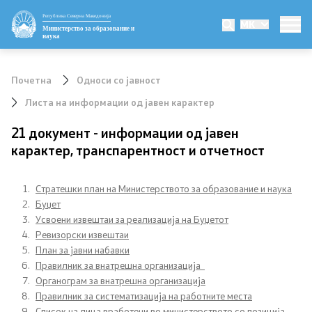
Република Северна Македонија
MK
Министерство
Министерство за образование и
наука
Министер
Почетна
Односи со јавност
Заменик министер
Листа на информации од јавен карактер
21 документ - информации од јавен
Државен секретар
карактер, транспарентност и отчетност
Мисија и визија
Стратешки план на Министерството за образование и наука
Политика за квалитет
Буџет
Усвоени извештаи за реализација на Буџетот
Ревизорски извештаи
Организација и систематизација
План за јавни набавки
Правилник за внатрешна организација
Сектори
Органограм за внатрешна организација
Правилник за систематизација на работните места
Органи во состав
Список на лица вработени во министерството со позиција,