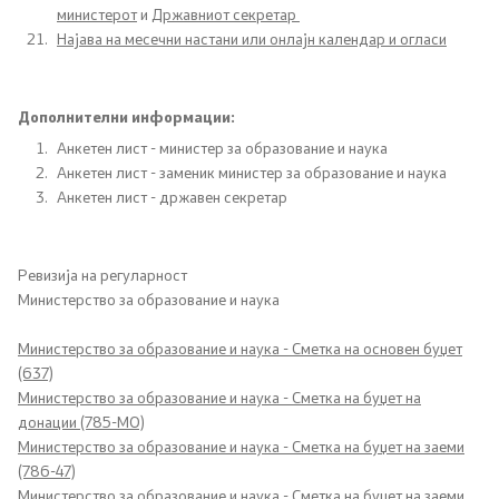
Прес-конференции
министерот
и
Државниот секретар
Најава на месечни настани или онлајн календар и огласи
Јавни огласи
Дополнителни информации:
Завршени јавни огласи
Анкетен лист - министер за образование и наука
Анкетен лист - заменик министер за образование и наука
Известувања
Анкетен лист - државен секретар
Заштита на лични податоци
Ревизија на регуларност
Слободен пристап до информации
Министерство за образование и наука
Листа на информации од јавен карактер
Министерство за образование и наука - Сметка на основен буџет
(637)
Министерство за образование и наука - Сметка на буџет на
Конкурси и стипендии
донации (785-МО)
Министерство за образование и наука - Сметка на буџет на заеми
(786-47)
Конкурси - МОН
Министерство за образование и наука - Сметка на буџет на заеми