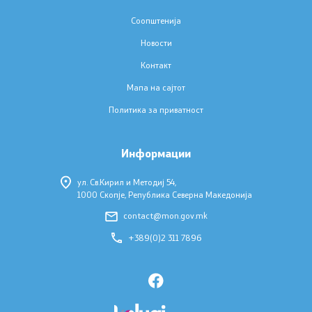
Прес-конференции
Соопштенија
Јавни огласи
Новости
Контакт
Завршени јавни огласи
Мапа на сајтот
Политика за приватност
Известувања
Заштита на лични податоци
Информации
Слободен пристап до информации
ул. Св.Кирил и Методиј 54,
1000 Скопје, Република Северна Македонија
Листа на информации од јавен карактер
contact@mon.gov.mk
+389(0)2 311 7896
Конкурси и стипендии
Конкурси - МОН