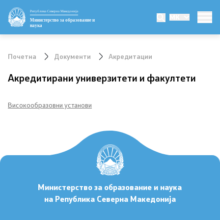
Република Северна Македонија
MK
Министерство
Министерство за образование и
наука
Министер
Почетна
Документи
Акредитации
Заменик министер
Акредитирани универзитети и факултети
Државен секретар
Високообразовни установи
Мисија и визија
Политика за квалитет
Организација и систематизација
Министерство за образование и наука
Сектори
на Република Северна Македонија
Органи во состав