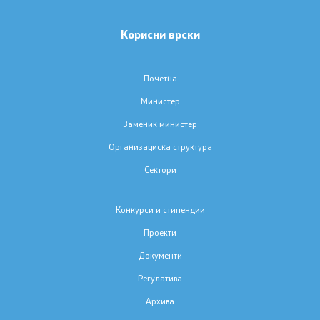
Кодекс за административни службеници
Корисни врски
Заштитено внатрешно пријавување
Почетна
Интегритет, судир на интереси и примање подароци
Министер
Заменик министер
Службеник за млади
Организациска структура
Сектори
Односи со јавност
Конкурси и стипендии
Соопштенија
Проекти
Новости
Документи
Регулатива
Интервјуа
Архива