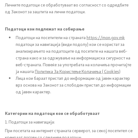
Личните податоци се обработуваат во согласност со одредбите
од Законот за заштита на лични податоци.
Кодекс за административни службеници
Заштитено внатрешно пријавување
Податоци кои подлежат на собирање
Податоци на посетители на страната
https://mon.gov.mk
Интегритет, судир на интереси и примање подароци
податоци за навигација (види подолу) кои се користат за
анализирањето на податоците од посетите на нашата веб-
страна како и за одржување на информациска сигурност на
Службеник за млади
веб-страната. Повеќе за употребата на колачиња прочитајте
ја нашата
Политика За Користење Колачиња ( Cookies)
Лица кои бараат пристап до информации од јавен карактер
Односи со јавност
врз основа на Законот за слободен пристап до информации
од јавен карактер.
Соопштенија
Новости
Категории на податоци кои се обработуваат
1. Податоци за навигација:
Интервјуа
При посетата на интернет страната серверот, за секој посетител се
креираат логови со следниве податоци: