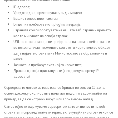
Прес-конференции
IP адреса;
Уредот од кој пристапувате, вид и модел;
Јавни огласи
Вашиот оперативен систем;
Видот на пребарувачот, plugins и верзија;
Завршени јавни огласи
Страните кои ги посетувате на нашата веб-страна и времето
кое го минувате на секоја страна;
URL на страната која ве префрлила на нашата веб-страна и
Известувања
во некои случаи, термините кои сте ги користеле во обидот
да ја најдете страната на Министерство за образование и
Заштита на лични податоци
наука;
Јазикот на пребарувачот кој го користите;
Слободен пристап до информации
Држава од која пристапувате (се одредува преку IP
адресата).
Листа на информации од јавен карактер
Серверските логови автоматски се бришат во рок од 15 дена,
освен доколку околностите налагаат подолго задржување, на
пример, за да се истражи вирус или злонамерен напад.
Конкурси и стипендии
Самостојно ги одржуваме серверите и сите активности на веб
страната ги спроведуваме интерно, вклучувајќи ги логовите кои се
Конкурси - МОН
креираат и анализирањето на податоците кои се пренесуваат од