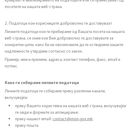
посетите на нашата веб-страна.
Стипендии - МОН
2. Податоци кои корисниците доброволно ги доставуваат
Проекти
Личните податоци кои ги прибираме од Вашата посета на нашата
веб-страна, се оние кои Вие доброволно ги доставувате за
PEIP
конкретни цели, како би ни овозможиле да ги оствариме нашите
надлежности утврдени согласно со закон.
Енергетска ефикасност во студентските
Пример: име и презиме, адреса, контакт телефон, факс, email и
потпис.
домови
Твининг проект: Понатамошна поддршка за
Како ги собираме личните податоци
имплементирање на НРК
Личните податоци ги собираме преку различни канали,
вклучувајќи:
Интегрирано образование
преку Вашето користење на нашата веб страна, вклучувајќи
ги овде и формите за аплицирање;
Хоризонт Eвропа
преку нашиот email:
contact@mon.gov.mk
;
преку пошта.
SDIS