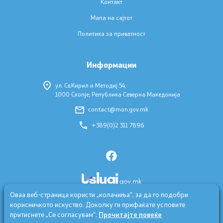
Контакт
Мапа на сајтот
Политика за приватност
Информации
ул. Св.Кирил и Методиј 54,
1000 Скопје, Република Северна Македонија
contact@mon.gov.mk
+389(0)2 311 7896
Оваа веб-страница користи „колачиња“, за да го подобри
корисничкото искуство. Доколку ги прифаќате условите
притиснете „Се согласувам“.
Прочитајте повеќе