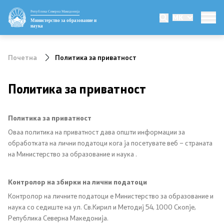
Република Северна Македонија
MK
Министерство
Министерство за образование и
наука
Министер
Почетна
Политика за приватност
Заменик министер
Политика за приватност
Државен секретар
Политика за приватност
Мисија и визија
Оваа политика на приватност дава општи информации за
обработката на лични податоци кога ја посетувате веб – страната
Политика за квалитет
на Министерство за образование и наука .
Организација и систематизација
Контролор на збирки на лични податоци
Сектори
Контролор на личните податоци е Министерство за образование и
наука со седиште на ул. Св.Кирил и Методиј 54, 1000 Скопје,
Република Северна Македонија.
Органи во состав