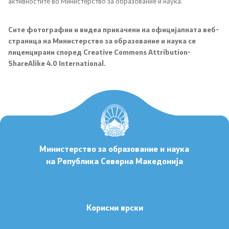
активностите во Министерство за образование и наука.
Стандарди
Сите фотографии и видеа прикачени на официјалната веб-
Упатства
страница на Министерство за образование и наука се
лиценцирани според Creative Commons Attribution-
Концепции
ShareAlike 4.0 International.
Уредби
Протоколи
Календари
Министерство за образование и наука
Закони
на Република Северна Македонија
Контакт
Корисни врски
Контакт