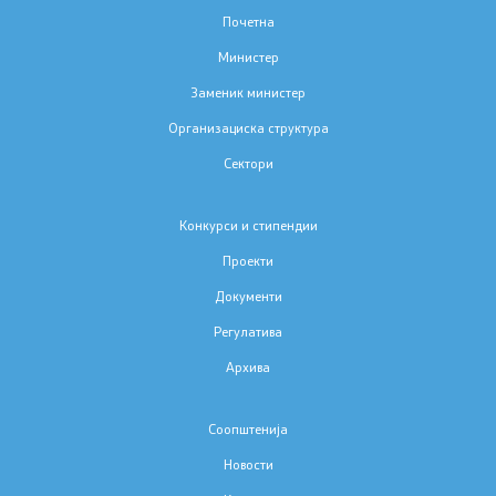
Почетна
Изјава за пристапност
Министер
Заменик министер
Организациска структура
Сектори
Со еден клик до сите услуги
Конкурси и стипендии
Проекти
Документи
Регулатива
Архива
Соопштенија
Новости