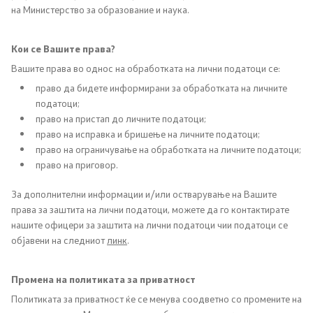
на Министерство за образование и наука.
Меѓународна соработка
Кои се Вашите права?
Ранг листи
Вашите права во однос на обработката на лични податоци се:
право да бидете информирани за обработката на личните
Национална рамка
податоци;
право на пристап до личните податоци;
Листа на активни регистри
право на исправка и бришење на личните податоци;
право на ограничување на обработката на личните податоци;
право на приговор.
Документи на АКВО и НС
За дополнителни информации и/или остварување на Вашите
Финансии
права за заштита на лични податоци, можете да го контактирате
нашите офицери за заштита на лични податоци чии податоци се
објавени на следниот
линк
.
Прописи
Промена на политиката за приватност
Правилници
Политиката за приватност ќе се менува соодветно со промените на