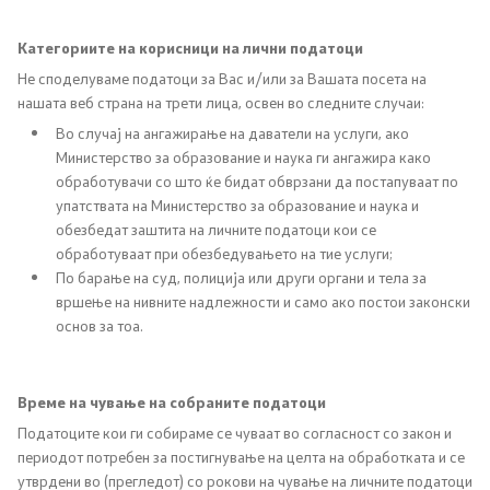
Категориите на корисници на лични податоци
Проект за изградба, опремување и
Не споделуваме податоци за Вас и/или за Вашата посета на
рехабилитација на училишни спортски сали
нашата веб страна на трети лица, освен во следните случаи:
Во случај на ангажирање на даватели на услуги, ако
Документи
Министерство за образование и наука ги ангажира како
обработувачи со што ќе бидат обврзани да постапуваат по
упатствата на Министерство за образование и наука и
Формулари и пријави
обезбедат заштита на личните податоци кои се
обработуваат при обезбедувањето на тие услуги;
Интегрална евалуација
По барање на суд, полиција или други органи и тела за
вршење на нивните надлежности и само ако постои законски
Нострификација
основ за тоа.
Учебници
Време на чување на собраните податоци
Акредитации
Податоците кои ги собираме се чуваат во согласност со закон и
периодот потребен за постигнување на целта на обработката и се
утврдени во (прегледот) со рокови на чување на личните податоци
Стратешки документи